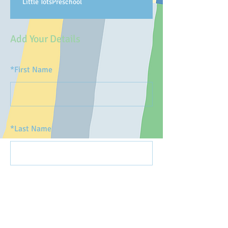
Little TotsPreschool
Add Your Details
*
First Name
*
Last Name
*
Email